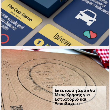
Εκτύπωση Σουπλά
Μιας Χρήσης για
Εστιατόριο και
Ξενοδοχείο