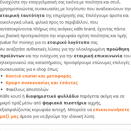
Ενισχύστε την επαγγελματική σας εικόνα με ποιότητα και στυλ,
χρησιμοποιώντας συσκευασίες με λογότυπο που αναδεικνύουν την
εταιρική ταυτότητα
της επιχείρησής σας. Επιλέγουμε άριστα και
οικολογικά υλικά, φιλικά προς το περιβάλλον, που
ανταποκρίνονται πλήρως στις ανάγκες κάθε brand, έχοντας πάντα
ως βασική προτεραιότητα την κορυφαία σχέση ποιότητας και τιμής
(value for money) για το
εταιρικό λογότυπο
σας.
Αν αναζητάτε ανθεκτικές λύσεις για την ολοκληρωμένη
προώθηση
προϊόντων
και την ενίσχυση για την
εταιρική επικοινωνία
του
ηλεκτρονικού σας καταστήματος, προσφέρουμε επώνυμες επιλογές
συσκευασίας για e-shop όπως:
Κουτιά courier και μεταφοράς
Κραφτ συσκευασίες και τσάντες
Φακέλους αποστολών
Κάθε κουτί ή
διαφημιστικό φυλλάδιο
παράγεται ακόμη και σε
μικρό τιράζ μέσω από
ψηφιακά πιεστήρια
αιχμής,
εξασφαλίζοντας κορυφαία αντοχή. Μπορείτε να
επικοινωνήσετε
μαζί μας
άμεσα για να βρούμε την ιδανική λύση.