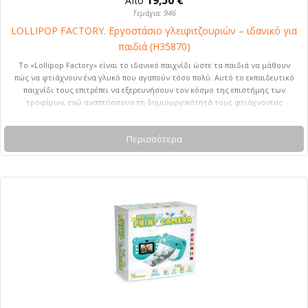
19,50 €
Από
Τεμάχια: 946
LOLLIPOP FACTORY. Εργοστάσιο γλειφιτζουριών – ιδανικό για
παιδιά (H35870)
Το «Lollipop Factory» είναι το ιδανικό παιχνίδι ώστε τα παιδιά να μάθουν
πώς να φτιάχνουν ένα γλυκό που αγαπούν τόσο πολύ. Αυτό το εκπαιδευτικό
παιχνίδι τους επιτρέπει να εξερευνήσουν τον κόσμο της επιστήμης των
τροφίμων, ενώ αναπτύσσουν τη δημιουργικότητά τους φτιάχνοντας
γλειφιτζούρια με γεύσεις κόκκινων φρούτων και Coca-Cola. Συνιστώμενη
ηλικία: 8 ετών και άνω. 65 x 235 x 22 mm
Περισσότερα