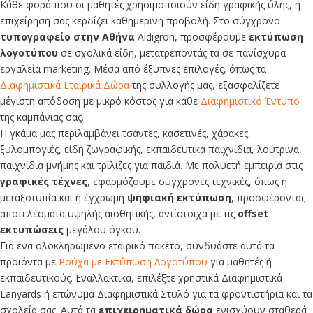
Κάθε φορά που οι μαθητές χρησιμοποιούν είδη γραφικής ύλης, η
επιχείρησή σας κερδίζει καθημερινή προβολή. Στο σύγχρονο
τυπογραφείο στην Αθήνα
Aldigron, προσφέρουμε
εκτύπωση
λογοτύπου
σε σχολικά είδη, μετατρέποντάς τα σε πανίσχυρα
εργαλεία marketing. Μέσα από έξυπνες επιλογές, όπως τα
Διαφημιστικά Εταιρικά Δώρα
της συλλογής μας, εξασφαλίζετε
μέγιστη απόδοση με μικρό κόστος για κάθε
Διαφημιστικό Έντυπο
της καμπάνιας σας.
Η γκάμα μας περιλαμβάνει τσάντες, κασετινές, χάρακες,
ξυλομπογιές, είδη ζωγραφικής, εκπαιδευτικά παιχνίδια, λούτρινα,
παιχνίδια μνήμης και τρίλιζες για παιδιά. Με πολυετή εμπειρία στις
γραφικές τέχνες
, εφαρμόζουμε σύγχρονες τεχνικές, όπως η
μεταξοτυπία και η έγχρωμη
ψηφιακή εκτύπωση
, προσφέροντας
αποτελέσματα υψηλής αισθητικής, αντίστοιχα με τις
offset
εκτυπώσεις
μεγάλου όγκου.
Για ένα ολοκληρωμένο εταιρικό πακέτο, συνδυάστε αυτά τα
προϊόντα με
Ρούχα με Εκτύπωση Λογοτύπου
για μαθητές ή
εκπαιδευτικούς. Εναλλακτικά, επιλέξτε χρηστικά
Διαφημιστικά
Lanyards
ή επώνυμα
Διαφημιστικά Στυλό
για τα φροντιστήρια και τα
σχολεία σας. Αυτά τα
επιχειρηματικά δώρα
ενισχύουν σταθερά