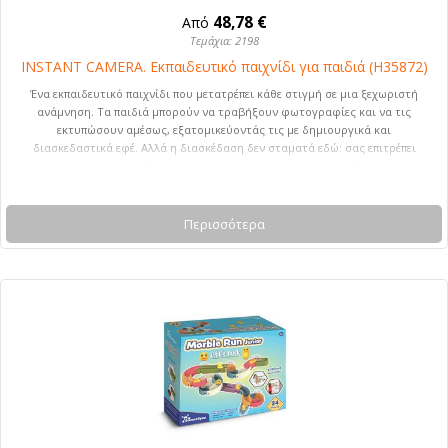
48,78 €
Από
Τεμάχια: 2198
INSTANT CAMERA. Εκπαιδευτικό παιχνίδι για παιδιά (H35872)
Ένα εκπαιδευτικό παιχνίδι που μετατρέπει κάθε στιγμή σε μια ξεχωριστή
ανάμνηση. Τα παιδιά μπορούν να τραβήξουν φωτογραφίες και να τις
εκτυπώσουν αμέσως, εξατομικεύοντάς τις με δημιουργικά και
διασκεδαστικά εφέ. Αλλά η διασκέδαση δεν σταματά εδώ: σας επιτρέπει
επίσης να εγγράψετε βίντεο, να ακούσετε μουσική και να παίξετε κλασικά
παιχνίδια όπως το Φιδάκι και το Tetris. Περιλαμβάνει 2 ρολά χαρτιού
εκτύπωσης. Συνιστώμενη ηλικία: 6+. 80 x 135 x 55 mm
Περισσότερα