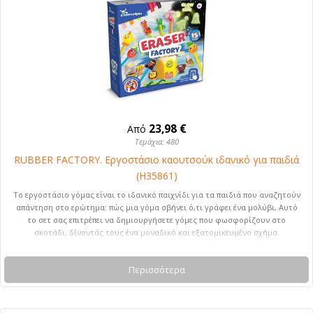
23,98 €
Από
Τεμάχια: 480
RUBBER FACTORY. Εργοστάσιο καουτσούκ ιδανικό για παιδιά
(H35861)
Το εργοστάσιο γόμας είναι το ιδανικό παιχνίδι για τα παιδιά που αναζητούν
απάντηση στο ερώτημα: πώς μια γόμα σβήνει ό,τι γράφει ένα μολύβι, Αυτό
το σετ σας επιτρέπει να δημιουργήσετε γόμες που φωσφορίζουν στο
σκοτάδι, δίνοντάς τους ένα μοναδικό και εξατομικευμένο σχήμα.
Συνιστώμενη ηλικία: + 6 ετών. 235 x 220 x 65 mm
Περισσότερα