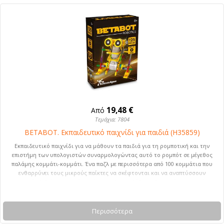
19,48 €
Από
Τεμάχια: 7804
BETABOT. Εκπαιδευτικό παιχνίδι για παιδιά (H35859)
Εκπαιδευτικό παιχνίδι για να μάθουν τα παιδιά για τη ρομποτική και την
επιστήμη των υπολογιστών συναρμολογώντας αυτό το ρομπότ σε μέγεθος
παλάμης κομμάτι-κομμάτι. Ένα παζλ με περισσότερα από 100 κομμάτια που
ενθαρρύνει τους μικρούς παίκτες να σκέφτονται και να αναπτύσσουν
γνωστικές δεξιότητες, ενώ παράλληλα διασκεδάζουν. Συνιστώμενη ηλικία: +
8 ετών. 223 x 160 x 55 mm
Περισσότερα