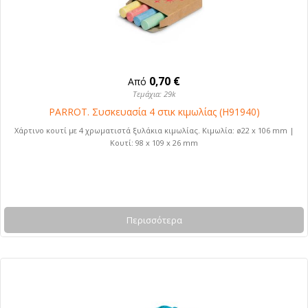
0,70 €
Από
Τεμάχια: 29k
PARROT. Συσκευασία 4 στικ κιμωλίας (H91940)
Χάρτινο κουτί με 4 χρωματιστά ξυλάκια κιμωλίας. Κιμωλία: ø22 x 106 mm |
Κουτί: 98 x 109 x 26 mm
Περισσότερα