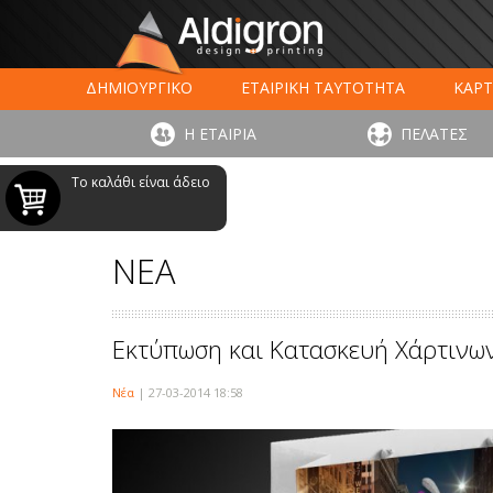
ΔΗΜΙΟΥΡΓΙΚΟ
ΕΤΑΙΡΙΚΗ ΤΑΥΤΟΤΗΤΑ
ΚΑΡΤ
ΕΚΤΥΠΩΣΗ ΣΥΣΚΕΥΑΣΙΑΣ
LARGE FORMAT ΕΚΤΥΠΩΣ
Η ΕΤΑΙΡΙΑ
ΠΕΛΑΤΕΣ
ΨΗΦΙΑΚΕΣ ΕΚΤ
Το καλάθι είναι άδειο
ΝΕΑ
Εκτύπωση και Κατασκευή Χάρτινω
Νέα
| 27-03-2014 18:58