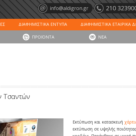
210 32390
info@aldigron.gr
ΕΣ
ΔΙΑΦΗΜΙΣΤΙΚΑ ΕΝΤΥΠΑ
ΔΙΑΦΗΜΙΣΤΙΚΑ ΕΤΑΙΡΙΚΑ 
ΕΙΣ
ΞΕΝΟΔΟΧΕΙΑ - ΕΣΤΙΑΣΗ
ΤΑΠΕΤΑ ΕΙΣΟΔΟΥ
ΗΜ
ΠΡΟΪΟΝΤΑ
ΝΕΑ
ΥΠΩΣΕΙΣ
ΕΞΕΙΔΙΚΕΥΜΕΝΑ ΠΡΟΪΟΝΤΑ
ΛΟΓΙΣΤΙΚΑ ΕΝΤΥ
ν Τσαντών
Εκτύπωση και κατασκευή
χάρτι
εκτύπωση σε υψηλής ποιότητας
κορδόνι. Παράχθηκε σε μικρή π