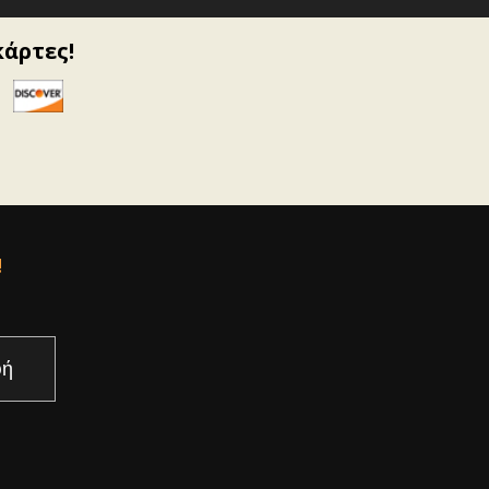
κάρτες!
!