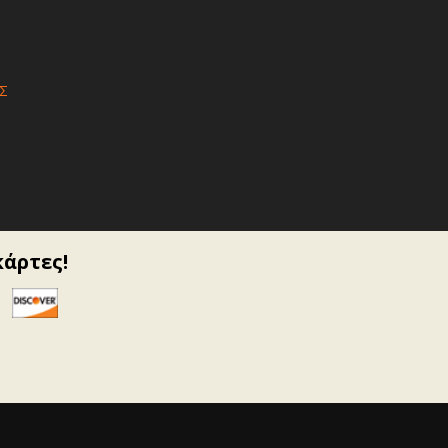
Σ
κάρτες!