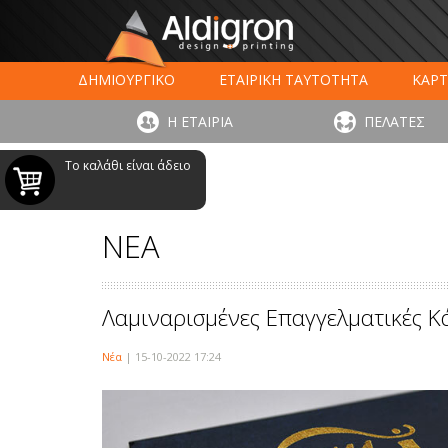
ΔΗΜΙΟΥΡΓΙΚΟ
ΕΤΑΙΡΙΚΗ ΤΑΥΤΟΤΗΤΑ
ΚΑΡΤ
ΕΚΤΥΠΩΣΗ ΣΥΣΚΕΥΑΣΙΑΣ
LARGE FORMAT ΕΚΤΥΠΩΣ
Η ΕΤΑΙΡΙΑ
ΠΕΛΑΤΕΣ
ΨΗΦΙΑΚΕΣ ΕΚΤ
Το καλάθι είναι άδειο
ΝΕΑ
Λαμιναρισμένες Επαγγελματικές Κά
Νέα
| 15-10-2022 17:24