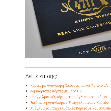
Δείτε επίσης:
Κάρτες με Aνάγλυφη Xρυσοτυπία και Τοπικό UV
Λαμιναριστές Κάρτες με Spot UV
Επαγγελματικές κάρτες με ανάγλυφο τοπικό UV
Εκτύπωση Ανάγλυφων Επαγγελματικών Καρτών
Ανάγλυφες Επαγγελματικές Κάρτες με Χρυσοτυπί