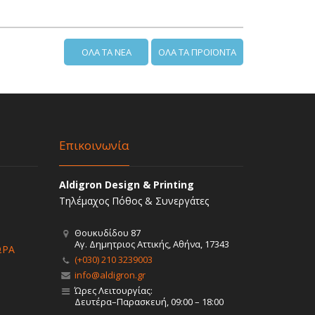
ΟΛΑ ΤΑ ΝΕΑ
ΟΛΑ ΤΑ ΠΡΟΪΟΝΤΑ
Επικοινωνία
Aldigron Design & Printing
Τηλέμαχος Πόθος & Συνεργάτες
Θουκυδίδου 87
Αγ. Δημητριος Αττικής, Αθήνα, 17343
ΩΡΑ
(+030) 210 3239003
info@aldigron.gr
Ώρες Λειτουργίας:
Δευτέρα–Παρασκευή, 09:00 – 18:00