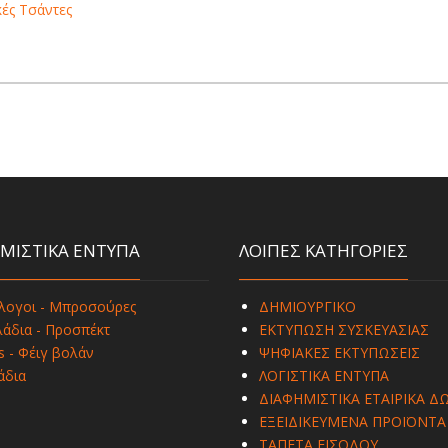
ές Τσάντες
ΜΙΣΤΙΚΑ ΕΝΤΥΠΑ
ΛΟΙΠΕΣ ΚΑΤΗΓΟΡΙΕΣ
λογοι - Μπροσούρες
ΔΗΜΙΟΥΡΓΙΚΟ
άδια - Προσπέκτ
ΕΚΤΥΠΩΣΗ ΣΥΣΚΕΥΑΣΙΑΣ
s - Φέιγ βολάν
ΨΗΦΙΑΚΕΣ ΕΚΤΥΠΩΣΕΙΣ
άδια
ΛΟΓΙΣΤΙΚΑ ΕΝΤΥΠΑ
ΔΙΑΦΗΜΙΣΤΙΚΑ ΕΤΑΙΡΙΚΑ Δ
ΕΞΕΙΔΙΚΕΥΜΕΝΑ ΠΡΟΪΟΝΤΑ
ΤΑΠΕΤΑ ΕΙΣΟΔΟΥ