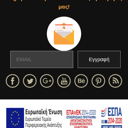
μας!
Email
Name