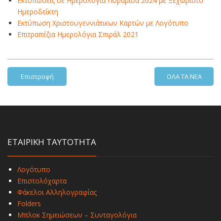
Εκτυπώσεις σε Ημερολόγια Πυραμίδα 2024 με Ξεχωριστό
Ημεροδείκτη
Εκτύπωση Χριστουγεννιάτικων Καρτών με Λογότυπο
Επιτραπέζια Ημερολόγια Σπιράλ 2021
Επιστροφή
ΟΛΑ ΤΑ ΝΕΑ
ΕΤΑΙΡΙΚΗ ΤΑΥΤΟΤΗΤΑ
Λογότυπο
Επιστολόχαρτα
Φάκελοι Αλληλογραφίας
Folders
Μπλοκ Σημειώσεων – Συνταγολόγια