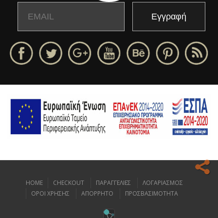
Email
Name
HOME
CHECKOUT
ΠΑΡΑΓΓΕΛΙΕΣ
ΛΟΓΑΡΙΑΣΜΟΣ
Ο ιστοχώρος μας κάνει χρήση cookies για να σας προσφέρει την
ΟΡΟΙ ΧΡΗΣΗΣ
ΑΠΟΡΡΗΤΟ
ΠΡΟΣΒΑΣΙΜΟΤΗΤΑ
καλύτερη δυνατή εμπειρία πλοήγησης.
Διαβάστε περισσότερα