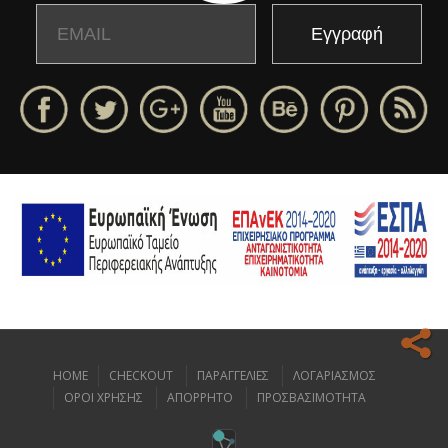
Email
Name
HOME
CHECKOUT
ΠΑΡΑΓΓΕΛΙΕΣ
ΛΟΓΑΡΙΑΣΜΟΣ
Ο ιστοχώρος μας κάνει χρήση cookies για να σας προσφέρει την
ΟΡΟΙ ΧΡΗΣΗΣ
ΑΠΟΡΡΗΤΟ
ΠΡΟΣΒΑΣΙΜΟΤΗΤΑ
καλύτερη δυνατή εμπειρία πλοήγησης.
Διαβάστε περισσότερα