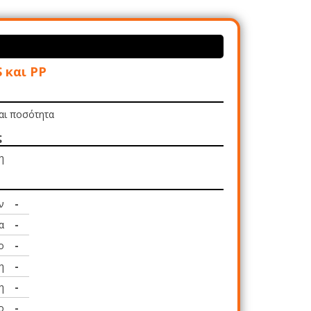
S και PP
και ποσότητα
ς
η
ν
-
α
-
ο
-
η
-
η
-
ο
-