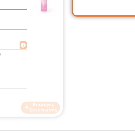
V
+
Επιλογές
Εκτύπωσης