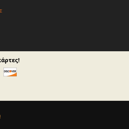
Σ
κάρτες!
!