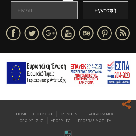
Email
Name
HOME
CHECKOUT
ΠΑΡΑΓΓΕΛΙΕΣ
ΛΟΓΑΡΙΑΣΜΟΣ
Ο ιστοχώρος μας κάνει χρήση cookies για να σας προσφέρει την
ΟΡΟΙ ΧΡΗΣΗΣ
ΑΠΟΡΡΗΤΟ
ΠΡΟΣΒΑΣΙΜΟΤΗΤΑ
καλύτερη δυνατή εμπειρία πλοήγησης.
Διαβάστε περισσότερα