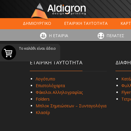
ΔΗΜΙΟΥΡΓΙΚΟ
ΕΤΑΙΡΙΚΗ ΤΑΥΤΟΤΗΤΑ
ΚΑΡΤ
ΕΚΤΥΠΩΣΗ ΣΥΣΚΕΥΑΣΙΑΣ
LARGE FORMAT ΕΚΤΥΠΩΣ
Η ΕΤΑΙΡΙΑ
ΠΕΛΑΤΕΣ
ΨΗΦΙΑΚΕΣ ΕΚΤ
Το καλάθι είναι άδειο
ΕΤΑΙΡΙΚΗ ΤΑΥΤΟΤΗΤΑ
ΔΙΑΦΗ
Λογότυπο
Κατά
Επιστολόχαρτα
Φυλλ
Φάκελοι Αλληλογραφίας
Flyer
Folders
Τετρ
Μπλοκ Σημειώσεων – Συνταγολόγια
Κλασέρ