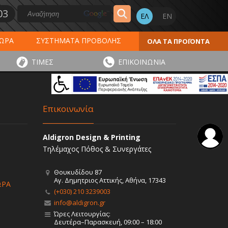
03
ΔΩΡΑ
ΣΥΣΤΗΜΑΤΑ ΠΡΟΒΟΛΗΣ
ΟΛΑ ΤΑ ΠΡΟΪΟΝΤΑ
ΕΡΟΛΟΓΙΑ 2027
ΕΚΤΥΠΩΣΕΙΣ
ΤΙΜΕΣ
ΕΠΙΚΟΙΝΩΝΙΑ
ΠΑ
ΑΥΤΟΚΟΛΛΗΤΑ - ΕΤΙΚΕΤΕΣ
Επικοινωνία
Aldigron Design & Printing
Τηλέμαχος Πόθος & Συνεργάτες
Θουκυδίδου 87
Αγ. Δημητριος Αττικής, Αθήνα, 17343
ΩΡΑ
(+030) 210 3239003
info@aldigron.gr
Ώρες Λειτουργίας:
Δευτέρα–Παρασκευή, 09:00 – 18:00