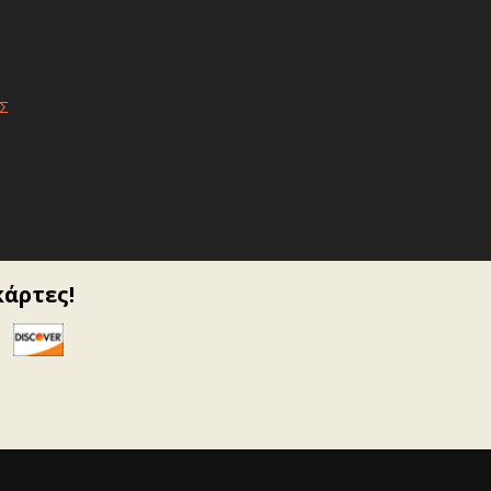
Σ
κάρτες!