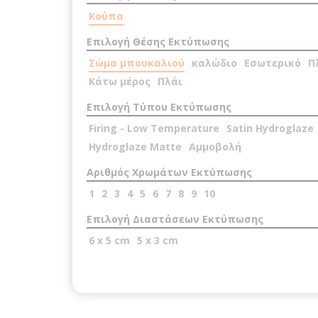
Κούπα
Επιλογή Θέσης Εκτύπωσης
Σώμα μπουκαλιού
καλώδιο
Εσωτερικό
Π
Κάτω μέρος
Πλάι
Επιλογή Τύπου Εκτύπωσης
Firing - Low Temperature
Satin Hydroglaze
Hydroglaze Matte
Αμμοβολή
Αριθμός Χρωμάτων Εκτύπωσης
1
2
3
4
5
6
7
8
9
10
Επιλογή Διαστάσεων Εκτύπωσης
6 x 5 cm
5 x 3 cm