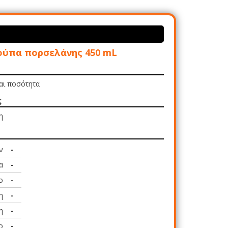
ύπα πορσελάνης 450 mL
και ποσότητα
ς
η
ν
-
α
-
ο
-
η
-
η
-
ο
-