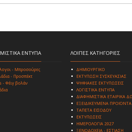
ΜΙΣΤΙΚΑ ΕΝΤΥΠΑ
ΛΟΙΠΕΣ ΚΑΤΗΓΟΡΙΕΣ
λογοι - Μπροσούρες
ΔΗΜΙΟΥΡΓΙΚΟ
άδια - Προσπέκτ
ΕΚΤΥΠΩΣΗ ΣΥΣΚΕΥΑΣΙΑΣ
s - Φέιγ βολάν
ΨΗΦΙΑΚΕΣ ΕΚΤΥΠΩΣΕΙΣ
άδια
ΛΟΓΙΣΤΙΚΑ ΕΝΤΥΠΑ
ΔΙΑΦΗΜΙΣΤΙΚΑ ΕΤΑΙΡΙΚΑ Δ
ΕΞΕΙΔΙΚΕΥΜΕΝΑ ΠΡΟΪΟΝΤΑ
ΤΑΠΕΤΑ ΕΙΣΟΔΟΥ
ΕΚΤΥΠΩΣΕΙΣ
ΗΜΕΡΟΛΟΓΙΑ 2027
ΞΕΝΟΔΟΧΕΙΑ - ΕΣΤΙΑΣΗ