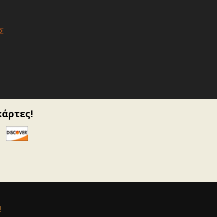
Σ
κάρτες!
!