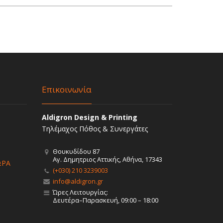
Επικοινωνία
Aldigron Design & Printing
Τηλέμαχος Πόθος & Συνεργάτες
Θουκυδίδου 87
Αγ. Δημητριος Αττικής, Αθήνα, 17343
ΩΡΑ
(+030) 210 3239003
info@aldigron.gr
Ώρες Λειτουργίας:
Δευτέρα–Παρασκευή, 09:00 – 18:00