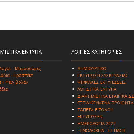
ΜΙΣΤΙΚΑ ΕΝΤΥΠΑ
ΛΟΙΠΕΣ ΚΑΤΗΓΟΡΙΕΣ
λογοι - Μπροσούρες
ΔΗΜΙΟΥΡΓΙΚΟ
άδια - Προσπέκτ
ΕΚΤΥΠΩΣΗ ΣΥΣΚΕΥΑΣΙΑΣ
s - Φέιγ βολάν
ΨΗΦΙΑΚΕΣ ΕΚΤΥΠΩΣΕΙΣ
άδια
ΛΟΓΙΣΤΙΚΑ ΕΝΤΥΠΑ
ΔΙΑΦΗΜΙΣΤΙΚΑ ΕΤΑΙΡΙΚΑ Δ
ΕΞΕΙΔΙΚΕΥΜΕΝΑ ΠΡΟΪΟΝΤΑ
ΤΑΠΕΤΑ ΕΙΣΟΔΟΥ
ΕΚΤΥΠΩΣΕΙΣ
ΗΜΕΡΟΛΟΓΙΑ 2027
ΞΕΝΟΔΟΧΕΙΑ - ΕΣΤΙΑΣΗ