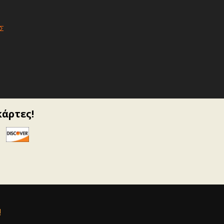
Σ
κάρτες!
!