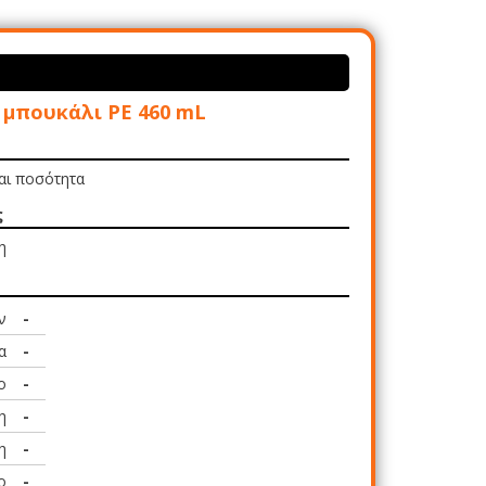
 μπουκάλι PE 460 mL
και ποσότητα
ς
η
ν
-
α
-
ο
-
η
-
η
-
ο
-