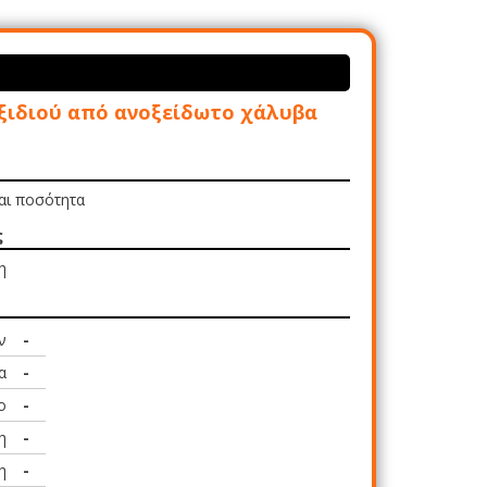
ξιδιού από ανοξείδωτο χάλυβα
και ποσότητα
ς
η
ν
-
α
-
ο
-
η
-
η
-