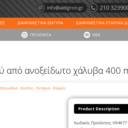
210 32390
info@aldigron.gr
ΕΣ
ΔΙΑΦΗΜΙΣΤΙΚΑ ΕΝΤΥΠΑ
ΔΙΑΦΗΜΙΣΤΙΚΑ ΕΤΑΙΡΙΚΑ 
ΕΙΣ
ΞΕΝΟΔΟΧΕΙΑ - ΕΣΤΙΑΣΗ
ΤΑΠΕΤΑ ΕΙΣΟΔΟΥ
ΗΜ
ΠΡΟΪΟΝΤΑ
ΝΕΑ
ΥΠΩΣΕΙΣ
ΕΞΕΙΔΙΚΕΥΜΕΝΑ ΠΡΟΪΟΝΤΑ
ΛΟΓΙΣΤΙΚΑ ΕΝΤΥ
ού από ανοξείδωτο χάλυβα 400 
Μπουκάλια - Κούπες - Ποτήρια - Θερμός
Product Description
Κωδικός Προϊόντος: H94677