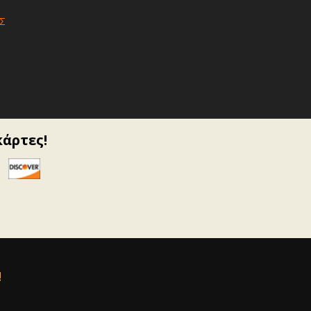
Σ
κάρτες!
!