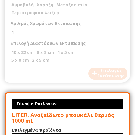
Αμμοβολή
Χάραξη
Μεταξοτυπία
Περιστροφικό λέιζερ
Αριθμός Χρωμάτων Εκτύπωσης
1
Επιλογή Διαστάσεων Εκτύπωσης
10 x 22 cm
8 x 8 cm
4 x 5 cm
5 x 8 cm
2 x 5 cm
+
Επιλογές
Εκτύπωσης
Σύνοψη Επιλογών
LITER. Ανοξείδωτο μπουκάλι θερμός
1000 mL
Επιλεγμένα προϊόντα