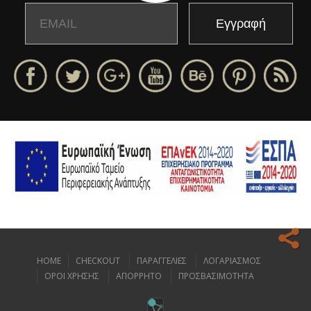
Email
Name
HOME
CHECKOUT
ΠΑΡΑΓΓΕΛΙΕΣ
ΛΟΓΑΡΙΑΣΜΟΣ
Ο ιστοχώρος μας κάνει χρήση cookies για να σας προσφέρει την
ΟΡΟΙ ΧΡΗΣΗΣ
ΑΠΟΡΡΗΤΟ
ΠΡΟΣΒΑΣΙΜΟΤΗΤΑ
καλύτερη δυνατή εμπειρία πλοήγησης.
Διαβάστε περισσότερα