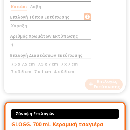
Καπάκι
Λαβή
Επιλογή Τύπου Εκτύπωσης
Χάραξη
Αριθμός Χρωμάτων Εκτύπωσης
1
Επιλογή Διαστάσεων Εκτύπωσης
7.5 x 7.5 cm
7.5 x 7 cm
7 x 7 cm
7 x 3.5 cm
7 x 1 cm
4 x 0.5 cm
+
Επιλογές
Εκτύπωσης
Σύνοψη Επιλογών
GLOGG. 700 mL Κεραμική τσαγιέρα