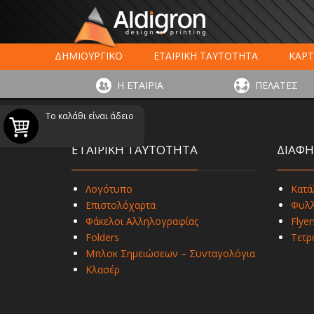
ΔΗΜΙΟΥΡΓΙΚΟ
ΕΤΑΙΡΙΚΗ ΤΑΥΤΟΤΗΤΑ
ΚΑΡΤ
ΕΚΤΥΠΩΣΗ ΣΥΣΚΕΥΑΣΙΑΣ
LARGE FORMAT ΕΚΤΥΠΩΣ
Η ΕΤΑΙΡΙΑ
ΠΕΛΑΤΕΣ
ΨΗΦΙΑΚΕΣ ΕΚΤ
Το καλάθι είναι άδειο
ΕΤΑΙΡΙΚΗ ΤΑΥΤΟΤΗΤΑ
ΔΙΑΦΗ
Λογότυπο
Κατά
Επιστολόχαρτα
Φυλλ
Φάκελοι Αλληλογραφίας
Flyer
Folders
Τετρ
Μπλοκ Σημειώσεων – Συνταγολόγια
Κλασέρ