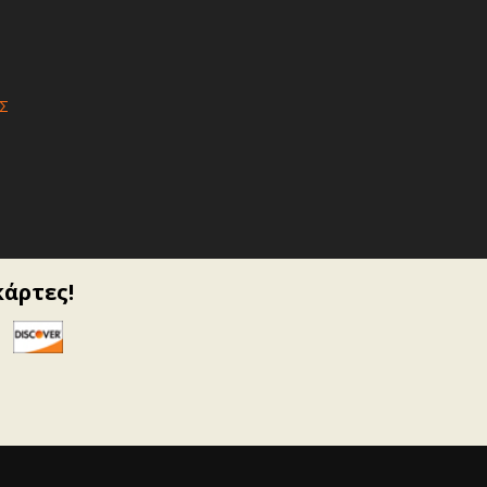
Σ
κάρτες!