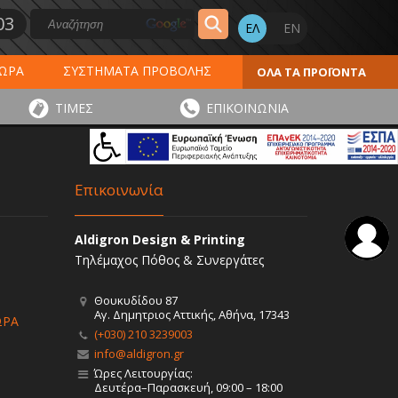
03
ΔΩΡΑ
ΣΥΣΤΗΜΑΤΑ ΠΡΟΒΟΛΗΣ
ΟΛΑ ΤΑ ΠΡΟΪΟΝΤΑ
ΕΡΟΛΟΓΙΑ 2027
ΕΚΤΥΠΩΣΕΙΣ
ΤΙΜΕΣ
ΕΠΙΚΟΙΝΩΝΙΑ
ΠΑ
ΑΥΤΟΚΟΛΛΗΤΑ - ΕΤΙΚΕΤΕΣ
Επικοινωνία
Aldigron Design & Printing
Τηλέμαχος Πόθος & Συνεργάτες
Θουκυδίδου 87
Αγ. Δημητριος Αττικής, Αθήνα, 17343
ΩΡΑ
(+030) 210 3239003
info@aldigron.gr
Ώρες Λειτουργίας:
Δευτέρα–Παρασκευή, 09:00 – 18:00