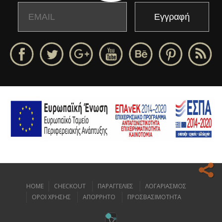
Email
Name
HOME
CHECKOUT
ΠΑΡΑΓΓΕΛΙΕΣ
ΛΟΓΑΡΙΑΣΜΟΣ
Ο ιστοχώρος μας κάνει χρήση cookies για να σας προσφέρει την
ΟΡΟΙ ΧΡΗΣΗΣ
ΑΠΟΡΡΗΤΟ
ΠΡΟΣΒΑΣΙΜΟΤΗΤΑ
καλύτερη δυνατή εμπειρία πλοήγησης.
Διαβάστε περισσότερα