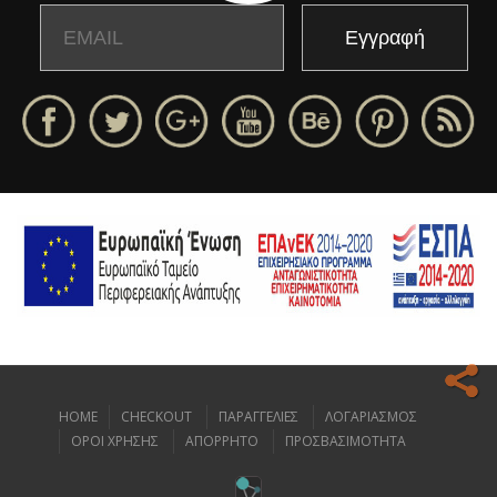
Email
Name
HOME
CHECKOUT
ΠΑΡΑΓΓΕΛΙΕΣ
ΛΟΓΑΡΙΑΣΜΟΣ
Ο ιστοχώρος μας κάνει χρήση cookies για να σας προσφέρει την
ΟΡΟΙ ΧΡΗΣΗΣ
ΑΠΟΡΡΗΤΟ
ΠΡΟΣΒΑΣΙΜΟΤΗΤΑ
καλύτερη δυνατή εμπειρία πλοήγησης.
Διαβάστε περισσότερα