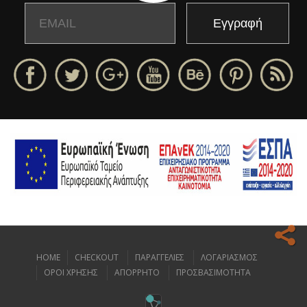
Email
Name
HOME
CHECKOUT
ΠΑΡΑΓΓΕΛΙΕΣ
ΛΟΓΑΡΙΑΣΜΟΣ
Ο ιστοχώρος μας κάνει χρήση cookies για να σας προσφέρει την
ΟΡΟΙ ΧΡΗΣΗΣ
ΑΠΟΡΡΗΤΟ
ΠΡΟΣΒΑΣΙΜΟΤΗΤΑ
καλύτερη δυνατή εμπειρία πλοήγησης.
Διαβάστε περισσότερα