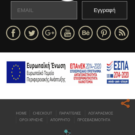
Email
Name
HOME
CHECKOUT
ΠΑΡΑΓΓΕΛΙΕΣ
ΛΟΓΑΡΙΑΣΜΟΣ
Ο ιστοχώρος μας κάνει χρήση cookies για να σας προσφέρει την
ΟΡΟΙ ΧΡΗΣΗΣ
ΑΠΟΡΡΗΤΟ
ΠΡΟΣΒΑΣΙΜΟΤΗΤΑ
καλύτερη δυνατή εμπειρία πλοήγησης.
Διαβάστε περισσότερα