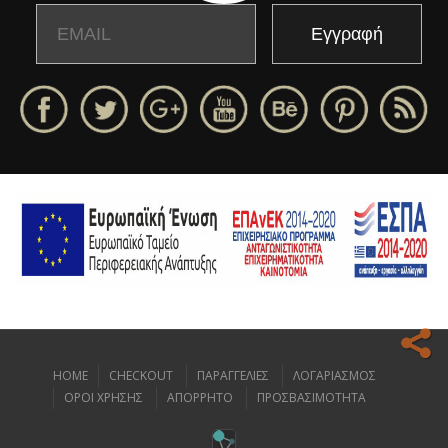
Email
Name
HOME
CHECKOUT
ΠΑΡΑΓΓΕΛΙΕΣ
ΛΟΓΑΡΙΑΣΜΟΣ
Ο ιστοχώρος μας κάνει χρήση cookies για να σας προσφέρει την
ΟΡΟΙ ΧΡΗΣΗΣ
ΑΠΟΡΡΗΤΟ
ΠΡΟΣΒΑΣΙΜΟΤΗΤΑ
καλύτερη δυνατή εμπειρία πλοήγησης.
Διαβάστε περισσότερα