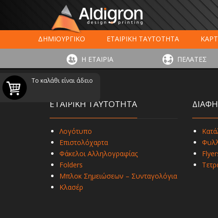
ΔΗΜΙΟΥΡΓΙΚΟ
ΕΤΑΙΡΙΚΗ ΤΑΥΤΟΤΗΤΑ
ΚΑΡΤ
ΕΚΤΥΠΩΣΗ ΣΥΣΚΕΥΑΣΙΑΣ
LARGE FORMAT ΕΚΤΥΠΩΣ
Η ΕΤΑΙΡΙΑ
ΠΕΛΑΤΕΣ
ΨΗΦΙΑΚΕΣ ΕΚΤ
Το καλάθι είναι άδειο
ΕΤΑΙΡΙΚΗ ΤΑΥΤΟΤΗΤΑ
ΔΙΑΦΗ
Λογότυπο
Κατά
Επιστολόχαρτα
Φυλλ
Φάκελοι Αλληλογραφίας
Flyer
Folders
Τετρ
Μπλοκ Σημειώσεων – Συνταγολόγια
Κλασέρ