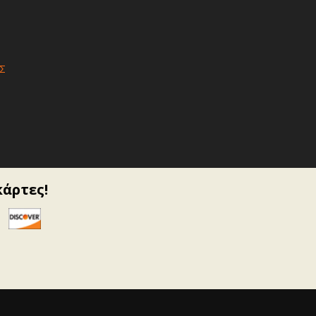
Σ
κάρτες!