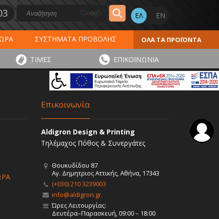
03
ΔΩΡΑ
ΣΥΣΤΗΜΑΤΑ ΠΡΟΒΟΛΗΣ
ΟΛΑ ΤΑ ΠΡΟΪΟΝΤΑ
ΕΡΟΛΟΓΙΑ 2027
ΕΚΤΥΠΩΣΕΙΣ
ΤΙΜΕΣ
ΕΠΙΚΟΙΝΩΝΙΑ
ΠΑ
ΑΥΤΟΚΟΛΛΗΤΑ - ΕΤΙΚΕΤΕΣ
Επικοινωνία
Aldigron Design & Printing
Τηλέμαχος Πόθος & Συνεργάτες
Θουκυδίδου 87
Αγ. Δημητριος Αττικής, Αθήνα, 17343
ΩΡΑ
(+030) 210 3239003
info@aldigron.gr
Ώρες Λειτουργίας:
Δευτέρα–Παρασκευή, 09:00 – 18:00