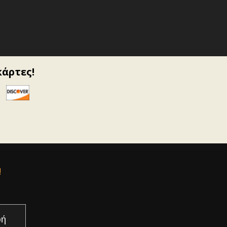
κάρτες!
!