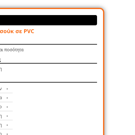
σούκ σε PVC
και ποσότητα
ς
η
ν
-
α
-
ο
-
η
-
η
-
ο
-