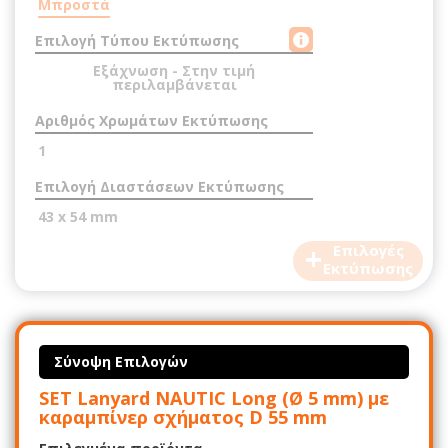
Μπροστά
Επιλογή Τύπου Εκτύπωσης
Εξάχνωση - Στην τιμή
περιλαμβάνεται
Αριθμός Χρωμάτων Εκτύπωσης
1
Επιλογή Διαστάσεων Εκτύπωσης
43 x 54 mm
+
Επιλογές
Εκτύπωσης
Σύνοψη Επιλογών
SET Lanyard NAUTIC Long (Ø 5 mm) με
καραμπίνερ σχήματος D 55 mm