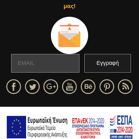
μας!
Email
Name