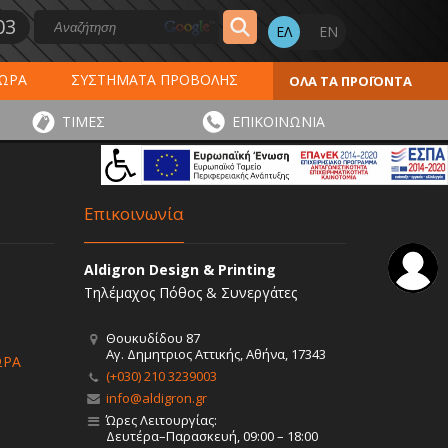
03
ΔΩΡΑ
ΣΥΣΤΗΜΑΤΑ ΠΡΟΒΟΛΗΣ
ΟΛΑ ΤΑ ΠΡΟΪΟΝΤΑ
ΕΡΟΛΟΓΙΑ 2027
ΕΚΤΥΠΩΣΕΙΣ
ΤΙΜΕΣ
ΕΠΙΚΟΙΝΩΝΙΑ
ΠΑ
ΑΥΤΟΚΟΛΛΗΤΑ - ΕΤΙΚΕΤΕΣ
Επικοινωνία
Aldigron Design & Printing
Τηλέμαχος Πόθος & Συνεργάτες
Θουκυδίδου 87
Αγ. Δημητριος Αττικής, Αθήνα, 17343
ΩΡΑ
(+030) 210 3239003
info@aldigron.gr
Ώρες Λειτουργίας:
Δευτέρα–Παρασκευή, 09:00 – 18:00