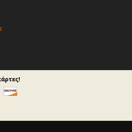
Σ
κάρτες!