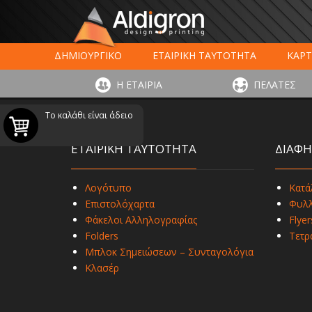
ΔΗΜΙΟΥΡΓΙΚΟ
ΕΤΑΙΡΙΚΗ ΤΑΥΤΟΤΗΤΑ
ΚΑΡΤ
ΕΚΤΥΠΩΣΗ ΣΥΣΚΕΥΑΣΙΑΣ
LARGE FORMAT ΕΚΤΥΠΩΣ
Η ΕΤΑΙΡΙΑ
ΠΕΛΑΤΕΣ
ΨΗΦΙΑΚΕΣ ΕΚΤ
Το καλάθι είναι άδειο
ΕΤΑΙΡΙΚΗ ΤΑΥΤΟΤΗΤΑ
ΔΙΑΦΗ
Λογότυπο
Κατά
Επιστολόχαρτα
Φυλλ
Φάκελοι Αλληλογραφίας
Flyer
Folders
Τετρ
Μπλοκ Σημειώσεων – Συνταγολόγια
Κλασέρ