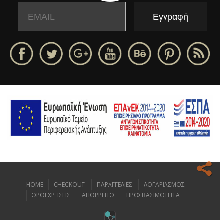
Email
Name
HOME
CHECKOUT
ΠΑΡΑΓΓΕΛΙΕΣ
ΛΟΓΑΡΙΑΣΜΟΣ
Ο ιστοχώρος μας κάνει χρήση cookies για να σας προσφέρει την
ΟΡΟΙ ΧΡΗΣΗΣ
ΑΠΟΡΡΗΤΟ
ΠΡΟΣΒΑΣΙΜΟΤΗΤΑ
καλύτερη δυνατή εμπειρία πλοήγησης.
Διαβάστε περισσότερα