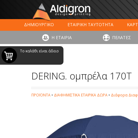
ΔΗΜΙΟΥΡΓΙΚΟ
ΕΤΑΙΡΙΚΗ ΤΑΥΤΟΤΗΤΑ
ΚΑΡΤ
ΕΚΤΥΠΩΣΗ ΣΥΣΚΕΥΑΣΙΑΣ
LARGE FORMAT ΕΚΤΥΠΩΣ
Η ΕΤΑΙΡΙΑ
ΠΕΛΑΤΕΣ
ΨΗΦΙΑΚΕΣ ΕΚΤ
Το καλάθι είναι άδειο
DERING. ομπρέλα 170Τ
ΠΡΟΪΟΝΤΑ
•
ΔΙΑΦΗΜΙΣΤΙΚΑ ΕΤΑΙΡΙΚΑ ΔΩΡΑ
•
Διάφορα Διαφη