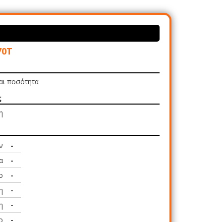
70Τ
και ποσότητα
ς
η
ν
-
α
-
ο
-
η
-
η
-
ο
-