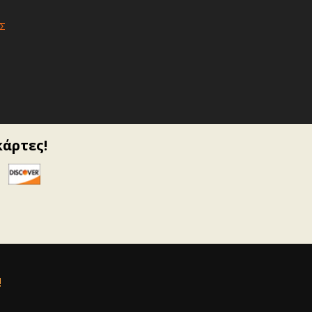
Σ
κάρτες!
!