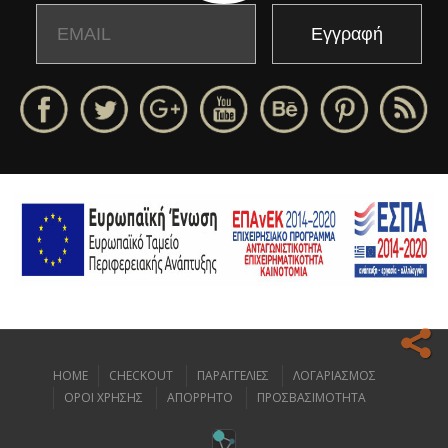
Email
Name
HOME
CHECKOUT
ΠΑΡΑΓΓΕΛΙΕΣ
ΛΟΓΑΡΙΑΣΜΟΣ
Ο ιστοχώρος μας κάνει χρήση cookies για να σας προσφέρει την
ΟΡΟΙ ΧΡΗΣΗΣ
ΑΠΟΡΡΗΤΟ
ΠΡΟΣΒΑΣΙΜΟΤΗΤΑ
καλύτερη δυνατή εμπειρία πλοήγησης.
Διαβάστε περισσότερα