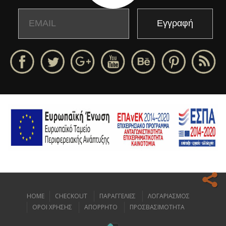
Email
Name
HOME
CHECKOUT
ΠΑΡΑΓΓΕΛΙΕΣ
ΛΟΓΑΡΙΑΣΜΟΣ
Ο ιστοχώρος μας κάνει χρήση cookies για να σας προσφέρει την
ΟΡΟΙ ΧΡΗΣΗΣ
ΑΠΟΡΡΗΤΟ
ΠΡΟΣΒΑΣΙΜΟΤΗΤΑ
καλύτερη δυνατή εμπειρία πλοήγησης.
Διαβάστε περισσότερα