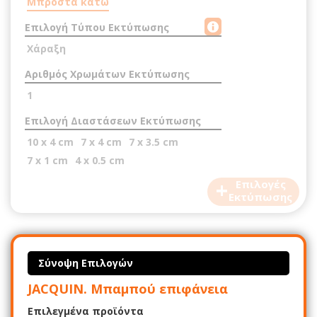
Μπροστά κάτω
Επιλογή Τύπου Εκτύπωσης
Χάραξη
Αριθμός Χρωμάτων Εκτύπωσης
1
Επιλογή Διαστάσεων Εκτύπωσης
10 x 4 cm
7 x 4 cm
7 x 3.5 cm
7 x 1 cm
4 x 0.5 cm
+
Επιλογές
Εκτύπωσης
Σύνοψη Επιλογών
JACQUIN. Μπαμπού επιφάνεια
Επιλεγμένα προϊόντα