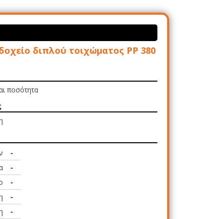
δοχείο διπλού τοιχώματος PP 380
και ποσότητα
ς
η
ν
-
α
-
ο
-
η
-
η
-