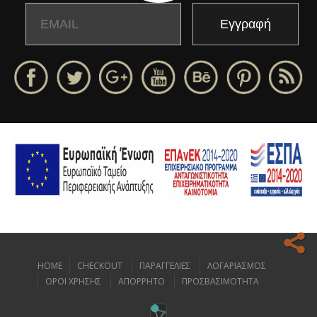
Email
Name
HOME
CHECKOUT
ΠΑΡΑΓΓΕΛΙΕΣ
ΛΟΓΑΡΙΑΣΜΟΣ
Ο ιστοχώρος μας κάνει χρήση cookies για να σας προσφέρει την
ΟΡΟΙ ΧΡΗΣΗΣ
ΑΠΟΡΡΗΤΟ
ΠΡΟΣΒΑΣΙΜΟΤΗΤΑ
καλύτερη δυνατή εμπειρία πλοήγησης.
Διαβάστε περισσότερα