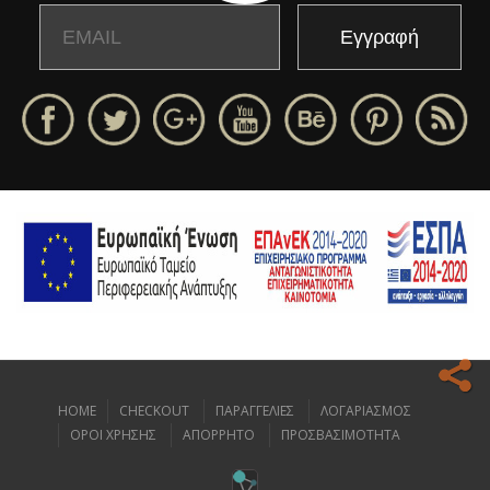
Email
Name
HOME
CHECKOUT
ΠΑΡΑΓΓΕΛΙΕΣ
ΛΟΓΑΡΙΑΣΜΟΣ
Ο ιστοχώρος μας κάνει χρήση cookies για να σας προσφέρει την
ΟΡΟΙ ΧΡΗΣΗΣ
ΑΠΟΡΡΗΤΟ
ΠΡΟΣΒΑΣΙΜΟΤΗΤΑ
καλύτερη δυνατή εμπειρία πλοήγησης.
Διαβάστε περισσότερα