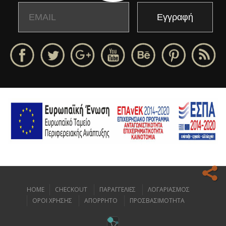
Email
Name
HOME
CHECKOUT
ΠΑΡΑΓΓΕΛΙΕΣ
ΛΟΓΑΡΙΑΣΜΟΣ
Ο ιστοχώρος μας κάνει χρήση cookies για να σας προσφέρει την
ΟΡΟΙ ΧΡΗΣΗΣ
ΑΠΟΡΡΗΤΟ
ΠΡΟΣΒΑΣΙΜΟΤΗΤΑ
καλύτερη δυνατή εμπειρία πλοήγησης.
Διαβάστε περισσότερα