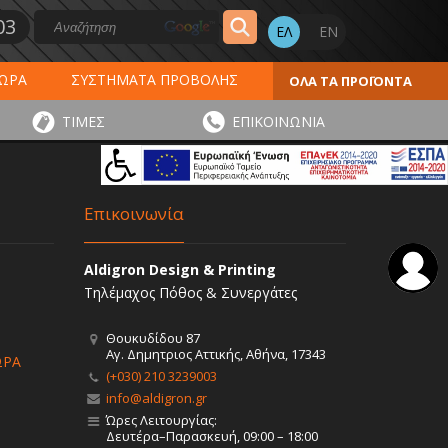
03
ΔΩΡΑ
ΣΥΣΤΗΜΑΤΑ ΠΡΟΒΟΛΗΣ
ΟΛΑ ΤΑ ΠΡΟΪΟΝΤΑ
ΕΡΟΛΟΓΙΑ 2027
ΕΚΤΥΠΩΣΕΙΣ
ΤΙΜΕΣ
ΕΠΙΚΟΙΝΩΝΙΑ
ΠΑ
ΑΥΤΟΚΟΛΛΗΤΑ - ΕΤΙΚΕΤΕΣ
Επικοινωνία
Aldigron Design & Printing
Τηλέμαχος Πόθος & Συνεργάτες
Θουκυδίδου 87
Αγ. Δημητριος Αττικής, Αθήνα, 17343
ΩΡΑ
(+030) 210 3239003
info@aldigron.gr
Ώρες Λειτουργίας:
Δευτέρα–Παρασκευή, 09:00 – 18:00