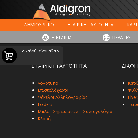
ΔΗΜΙΟΥΡΓΙΚΟ
ΕΤΑΙΡΙΚΗ ΤΑΥΤΟΤΗΤΑ
ΚΑΡΤ
ΕΚΤΥΠΩΣΗ ΣΥΣΚΕΥΑΣΙΑΣ
LARGE FORMAT ΕΚΤΥΠΩΣ
Η ΕΤΑΙΡΙΑ
ΠΕΛΑΤΕΣ
ΨΗΦΙΑΚΕΣ ΕΚΤ
Το καλάθι είναι άδειο
ΕΤΑΙΡΙΚΗ ΤΑΥΤΟΤΗΤΑ
ΔΙΑΦΗ
Λογότυπο
Κατά
Επιστολόχαρτα
Φυλλ
Φάκελοι Αλληλογραφίας
Flyer
Folders
Τετρ
Μπλοκ Σημειώσεων – Συνταγολόγια
Κλασέρ