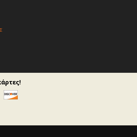
Σ
κάρτες!