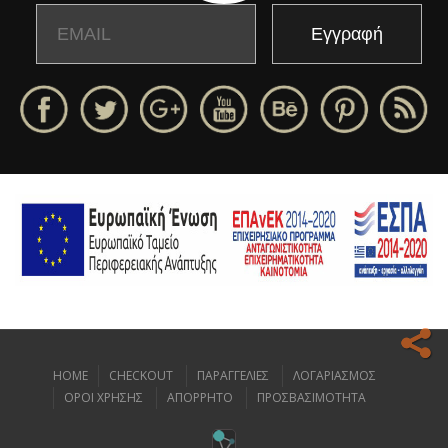
Email
Name
HOME
CHECKOUT
ΠΑΡΑΓΓΕΛΙΕΣ
ΛΟΓΑΡΙΑΣΜΟΣ
Ο ιστοχώρος μας κάνει χρήση cookies για να σας προσφέρει την
ΟΡΟΙ ΧΡΗΣΗΣ
ΑΠΟΡΡΗΤΟ
ΠΡΟΣΒΑΣΙΜΟΤΗΤΑ
καλύτερη δυνατή εμπειρία πλοήγησης.
Διαβάστε περισσότερα