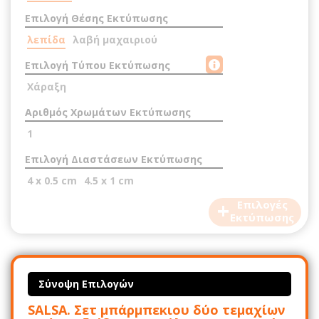
Επιλογή Θέσης Εκτύπωσης
λεπίδα
λαβή μαχαιριού
Επιλογή Τύπου Εκτύπωσης
Χάραξη
Αριθμός Χρωμάτων Εκτύπωσης
1
Επιλογή Διαστάσεων Εκτύπωσης
4 x 0.5 cm
4.5 x 1 cm
+
Επιλογές
Εκτύπωσης
Σύνοψη Επιλογών
SALSA. Σετ μπάρμπεκιου δύο τεμαχίων