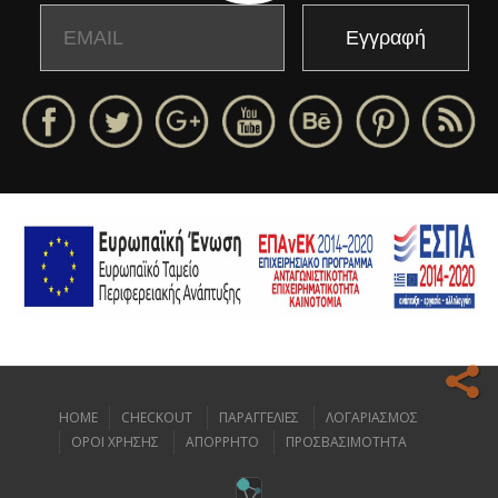
Email
Name
HOME
CHECKOUT
ΠΑΡΑΓΓΕΛΙΕΣ
ΛΟΓΑΡΙΑΣΜΟΣ
Ο ιστοχώρος μας κάνει χρήση cookies για να σας προσφέρει την
ΟΡΟΙ ΧΡΗΣΗΣ
ΑΠΟΡΡΗΤΟ
ΠΡΟΣΒΑΣΙΜΟΤΗΤΑ
καλύτερη δυνατή εμπειρία πλοήγησης.
Διαβάστε περισσότερα