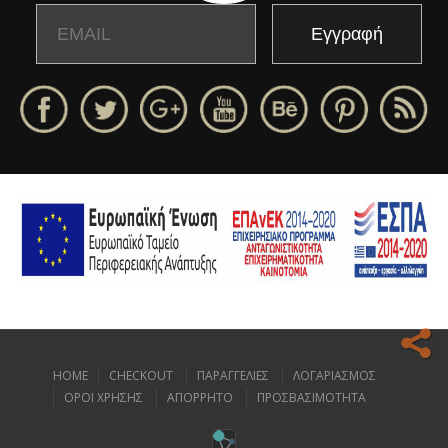
Email
Name
HOME
CHECKOUT
ΠΑΡΑΓΓΕΛΙΕΣ
ΛΟΓΑΡΙΑΣΜΟΣ
Ο ιστοχώρος μας κάνει χρήση cookies για να σας προσφέρει την
ΟΡΟΙ ΧΡΗΣΗΣ
ΑΠΟΡΡΗΤΟ
ΠΡΟΣΒΑΣΙΜΟΤΗΤΑ
καλύτερη δυνατή εμπειρία πλοήγησης.
Διαβάστε περισσότερα