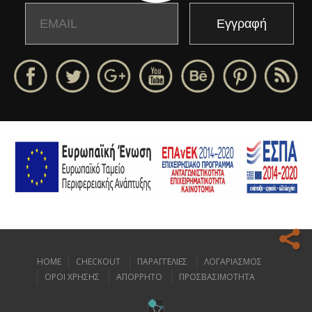
Email
Name
HOME
CHECKOUT
ΠΑΡΑΓΓΕΛΙΕΣ
ΛΟΓΑΡΙΑΣΜΟΣ
Ο ιστοχώρος μας κάνει χρήση cookies για να σας προσφέρει την
ΟΡΟΙ ΧΡΗΣΗΣ
ΑΠΟΡΡΗΤΟ
ΠΡΟΣΒΑΣΙΜΟΤΗΤΑ
καλύτερη δυνατή εμπειρία πλοήγησης.
Διαβάστε περισσότερα