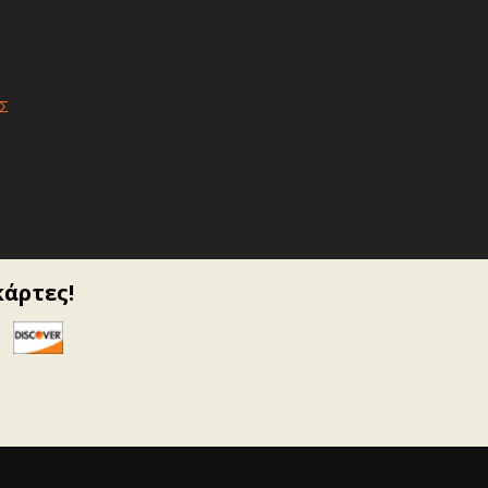
Σ
κάρτες!