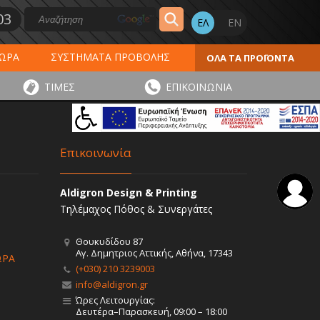
03
ΔΩΡΑ
ΣΥΣΤΗΜΑΤΑ ΠΡΟΒΟΛΗΣ
ΟΛΑ ΤΑ ΠΡΟΪΟΝΤΑ
ΕΡΟΛΟΓΙΑ 2027
ΕΚΤΥΠΩΣΕΙΣ
ΤΙΜΕΣ
ΕΠΙΚΟΙΝΩΝΙΑ
ΠΑ
ΑΥΤΟΚΟΛΛΗΤΑ - ΕΤΙΚΕΤΕΣ
Επικοινωνία
Aldigron Design & Printing
Τηλέμαχος Πόθος & Συνεργάτες
Θουκυδίδου 87
Αγ. Δημητριος Αττικής, Αθήνα, 17343
ΩΡΑ
(+030) 210 3239003
info@aldigron.gr
Ώρες Λειτουργίας:
Δευτέρα–Παρασκευή, 09:00 – 18:00