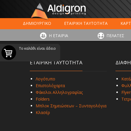
ΔΗΜΙΟΥΡΓΙΚΟ
ΕΤΑΙΡΙΚΗ ΤΑΥΤΟΤΗΤΑ
ΚΑΡΤ
ΕΚΤΥΠΩΣΗ ΣΥΣΚΕΥΑΣΙΑΣ
LARGE FORMAT ΕΚΤΥΠΩΣ
Η ΕΤΑΙΡΙΑ
ΠΕΛΑΤΕΣ
ΨΗΦΙΑΚΕΣ ΕΚΤ
Το καλάθι είναι άδειο
ΕΤΑΙΡΙΚΗ ΤΑΥΤΟΤΗΤΑ
ΔΙΑΦΗ
Λογότυπο
Κατά
Επιστολόχαρτα
Φυλλ
Φάκελοι Αλληλογραφίας
Flyer
Folders
Τετρ
Μπλοκ Σημειώσεων – Συνταγολόγια
Κλασέρ