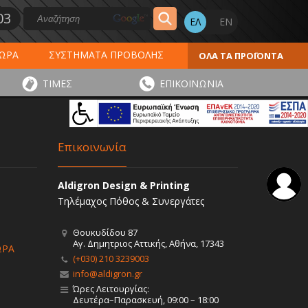
03
ΔΩΡΑ
ΣΥΣΤΗΜΑΤΑ ΠΡΟΒΟΛΗΣ
ΟΛΑ ΤΑ ΠΡΟΪΟΝΤΑ
ΕΡΟΛΟΓΙΑ 2027
ΕΚΤΥΠΩΣΕΙΣ
ΤΙΜΕΣ
ΕΠΙΚΟΙΝΩΝΙΑ
ΠΑ
ΑΥΤΟΚΟΛΛΗΤΑ - ΕΤΙΚΕΤΕΣ
Επικοινωνία
Aldigron Design & Printing
Τηλέμαχος Πόθος & Συνεργάτες
Θουκυδίδου 87
Αγ. Δημητριος Αττικής, Αθήνα, 17343
ΩΡΑ
(+030) 210 3239003
info@aldigron.gr
Ώρες Λειτουργίας:
Δευτέρα–Παρασκευή, 09:00 – 18:00