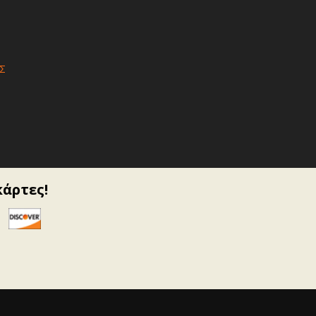
Σ
κάρτες!