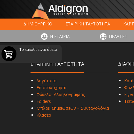
ΔΗΜΙΟΥΡΓΙΚΟ
ΕΤΑΙΡΙΚΗ ΤΑΥΤΟΤΗΤΑ
ΚΑΡΤ
ΕΚΤΥΠΩΣΗ ΣΥΣΚΕΥΑΣΙΑΣ
LARGE FORMAT ΕΚΤΥΠΩΣ
Η ΕΤΑΙΡΙΑ
ΠΕΛΑΤΕΣ
ΨΗΦΙΑΚΕΣ ΕΚΤ
Το καλάθι είναι άδειο
ΕΤΑΙΡΙΚΗ ΤΑΥΤΟΤΗΤΑ
ΔΙΑΦΗ
Λογότυπο
Κατά
Επιστολόχαρτα
Φυλλ
Φάκελοι Αλληλογραφίας
Flyer
Folders
Τετρ
Μπλοκ Σημειώσεων – Συνταγολόγια
Κλασέρ