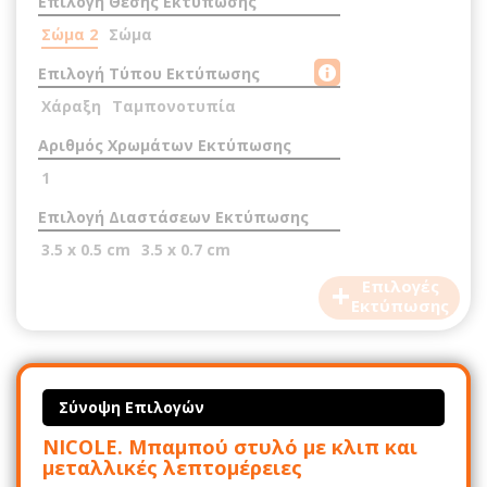
Επιλογή Θέσης Εκτύπωσης
Σώμα 2
Σώμα
Επιλογή Τύπου Εκτύπωσης
Χάραξη
Ταμπονοτυπία
Αριθμός Χρωμάτων Εκτύπωσης
1
Επιλογή Διαστάσεων Εκτύπωσης
3.5 x 0.5 cm
3.5 x 0.7 cm
+
Επιλογές
Εκτύπωσης
Σύνοψη Επιλογών
NICOLE. Μπαμπού στυλό με κλιπ και
μεταλλικές λεπτομέρειες