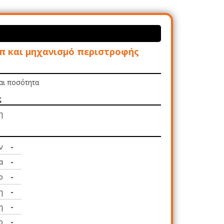
ιπ και μηχανισμό περιστροφής
και ποσότητα
ς
η
ν
-
α
-
ο
-
η
-
η
-
ο
-