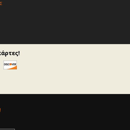
Σ
κάρτες!
!