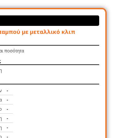
παμπού με μεταλλικό κλιπ
και ποσότητα
ς
η
ν
-
α
-
ο
-
η
-
η
-
ο
-