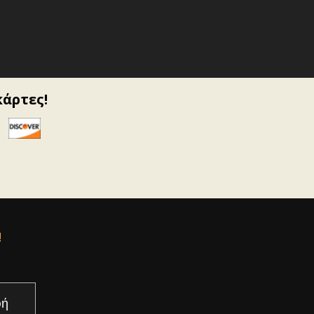
κάρτες!
!