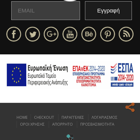
Email
Name
HOME
CHECKOUT
ΠΑΡΑΓΓΕΛΙΕΣ
ΛΟΓΑΡΙΑΣΜΟΣ
Ο ιστοχώρος μας κάνει χρήση cookies για να σας προσφέρει την
ΟΡΟΙ ΧΡΗΣΗΣ
ΑΠΟΡΡΗΤΟ
ΠΡΟΣΒΑΣΙΜΟΤΗΤΑ
καλύτερη δυνατή εμπειρία πλοήγησης.
Διαβάστε περισσότερα