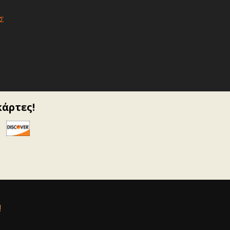
Σ
κάρτες!
!