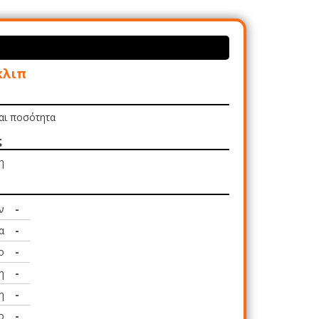
κλιπ
και ποσότητα
ς
η
ν
-
α
-
ο
-
η
-
η
-
ο
-